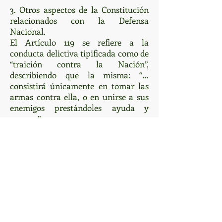
3. Otros aspectos de la Constitución
relacionados con la Defensa
Nacional.
El Artículo 119 se refiere a la
conducta delictiva tipificada como de
“traición contra la Nación”,
describiendo que la misma: “…
consistirá únicamente en tomar las
armas contra ella, o en unirse a sus
enemigos prestándoles ayuda y
socorro”.
Aquí, debe entenderse que la
asistencia al enemigo presenta dos
supuestos, por un lado, la acción
directa de tomar las armas en favor
de aquél, por otro, la de prestarle
ayuda informativa, financiera o
tecnológica. Asimismo, el delito de
traición, también se encuentra
tipificado en el Código Penal