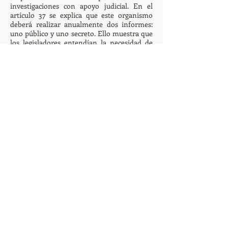
investigaciones con apoyo judicial. En el
artículo 37 se explica que este organismo
deberá realizar anualmente dos informes:
uno público y uno secreto. Ello muestra que
los legisladores entendían la necesidad de
mantener ciertas circunstancias en el ámbito
reservado del Poder Legislativo y Ejecutivo
de la Nación. El Decreto incorpora, más allá
del contenido taxativo original, el control de
los órganos y actividades de inteligencia; e
incluye bajo el control de la Comisión
Bicameral los órganos de inteligencia del
Estado Nacional.
h. TÍTULO VIII: DISPOSICIONES
TRANSITORIAS Y COMPLEMENTARIAS.
Desarrolla algunas disposiciones
particulares.
En el Art. 38 la Ley deroga un artículo de la
Ley de Defensa. En el Art. 39 dispone que la
Policía Federal dependa orgánica y
funcionalmente del Ministerio de Seguridad.